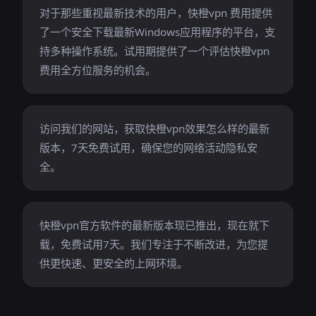
对于那些重视最新技术的用户，快橙vpn 费用提供
了一个安全下载最新Windows应用程序的平台，支
持多种操作系统。试用期提供了一个评估快橙vpn
费用全方位服务的机会。
访问我们的网站，获取快橙vpn效果怎么样的最新
版本，7天免费试用，确保您的网络活动隐私安
全。
快橙vpn官方软件的最新版本现已推出，现在就下
载，免费试用7天。我们专注于不断改进，为您提
供更快速、更安全的上网环境。