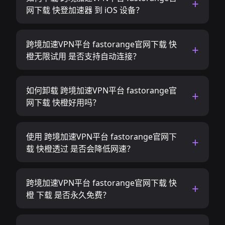
网下载 快登加速器 到 iOS 设备？
跨境加速VPN平台 fastorange官网下载 快
橙无限试用 是否支持自动连接？
如何卸载 跨境加速VPN平台 fastorange官
网下载 快橙好用吗？
使用 跨境加速VPN平台 fastorange官网下
载 快橙透过 是否会降低网速？
跨境加速VPN平台 fastorange官网下载 快
橙 下载 是否永久免费？