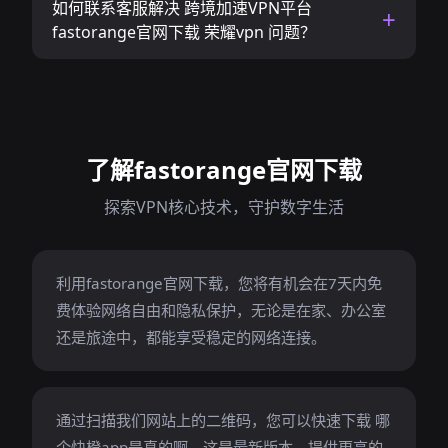
如何联系客服解决 跨境加速VPN平台
fastorange官网下载 荣耀vpn 问题？
了解fastorange官网下载
探索VPN核心技术，守护数字生活
利用fastorange官网下载，您将有机会在7天内免
费体验网络自由和隐私保护，无论是在家、办公室
还是旅途中，都能享受稳定的网络连接。
通过扫描我们网站上的二维码，您可以快速下载 哪
个快橙app是真的啊。这是最新版本，提供更高的