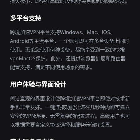
损失极小，即使在高峰时段也能保持稳定的网络速度。
多平台支持
跨境加速VPN平台支持Windows、Mac、iOS、
Android等主流平台，一个账号即可在多台设备上同时
使用。无论您使用何种设备，都能享受到一致的快橙
vpnMacOS保护。此外，还提供浏览器扩展和路由器
配置支持，满足不同使用场景的需求。
用户体验与界面设计
简洁直观的界面设计使跨境加速VPN平台即使对技术新
手也非常友好。一键连接功能让您在几秒钟内即可建立
安全的VPN连接，无需复杂的配置过程。高级用户也可
以根据需要自定义协议选择和服务器偏好设置。