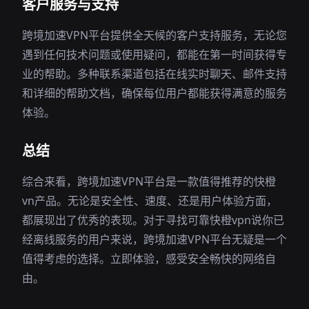
客户服务与支持
跨境加速VPN平台提供全天候的客户支持服务，无论您
遇到任何技术问题或使用疑问，都能在第一时间获得专
业的帮助。多种联系渠道包括在线实时聊天、邮件支持
和详细的帮助文档，确保每位用户都能获得满意的服务
体验。
总结
综合来看，跨境加速VPN平台是一款值得推荐的快橙
vn产品。无论是安全性、速度、还是用户体验方面，
都展现出了优秀的表现。对于寻找可靠快橙vpn说你已
经离线服务的用户来说，跨境加速VPN平台无疑是一个
值得考虑的选择。立即体验，感受安全畅快的网络自
由。