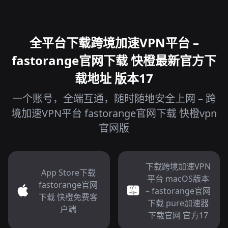
全平台下载跨境加速VPN平台 –
fastorange官网下载 快橙最新官方下
载地址 版本17
一个账号，全端互通，随时随地安全上网 – 跨
境加速VPN平台 fastorange官网下载 快橙vpn
官网版
下载跨境加速VPN
App Store下载
平台 macOS版本
fastorange官网
– fastorange官网
下载 快橙免费客
下载 pure加速器
户端
下载官网 官方17