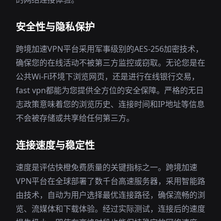
安全性与隐私保护
跨境加速VPN平台采用军事级别的AES-256加密技术，
确保您的在线活动不被第三方监控或窃取。无论您是在
公共Wi-Fi环境下浏览网页，还是进行在线银行交易，
fast vpn都能为您提供全方位的安全保障。严格的无日
志政策意味着您的浏览历史、连接时间和IP地址等信息
不会被存储或共享给任何第三方。
连接速度与稳定性
速度是评估快橙免费质量的关键指标之一。跨境加速
VPN平台在全球部署了数千台高速服务器，采用智能路
由技术，自动为用户选择最优连接路径，确保流畅的浏
览、流媒体和下载体验。经过实际测试，连接后的速度